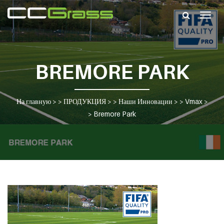
Togg
navig
BREMORE PARK
На главную
> >
ПРОДУКЦИЯ
> >
Наши Инновации
> >
Vmax
>
>
Bremore Park