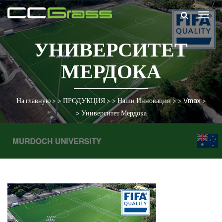
Togg
navig
УНИВЕРСИТЕТ
МЕРДОКА
На главную
> >
ПРОДУКЦИЯ
> >
Наши Инновации
> >
Vmax
>
>
Университет Мердока