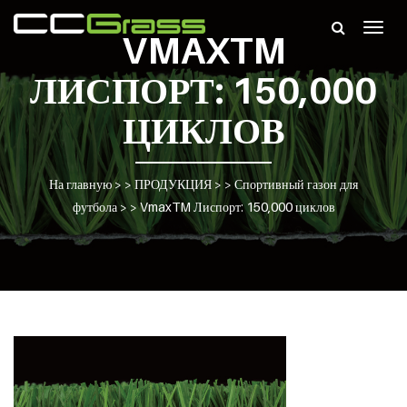
Togg
VMAXTM
navig
ЛИСПОРТ: 150,000
ЦИКЛОВ
На главную
> >
ПРОДУКЦИЯ
> >
Спортивный газон для
футбола
> >
VmaxTM Лиспорт: 150,000 циклов