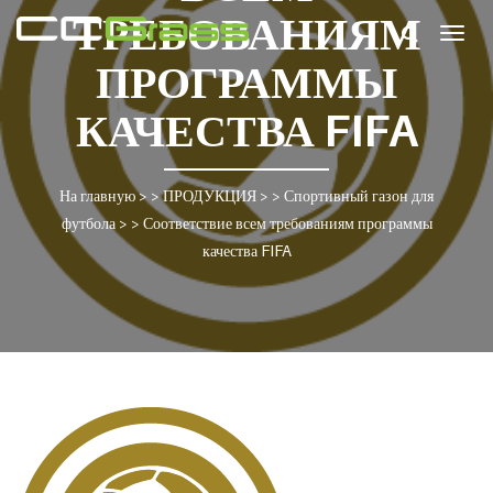
ТРЕБОВАНИЯМ
Togg
navig
ПРОГРАММЫ
КАЧЕСТВА FIFA
На главную
> >
ПРОДУКЦИЯ
> >
Спортивный газон для
футбола
> >
Соответствие всем требованиям программы
качества FIFA