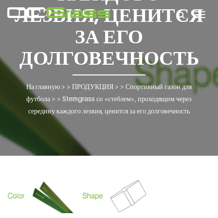
ЛЕЗВИЯ, ЦЕНИТСЯ
Togg
navig
ЗА ЕГО
ДОЛГОВЕЧНОСТЬ
На главную
> >
ПРОДУКЦИЯ
> >
Спортивный газон для
футбола
> >
Stemgrass со «стеблем», проходящим через
середину каждого лезвия, ценится за его долговечность