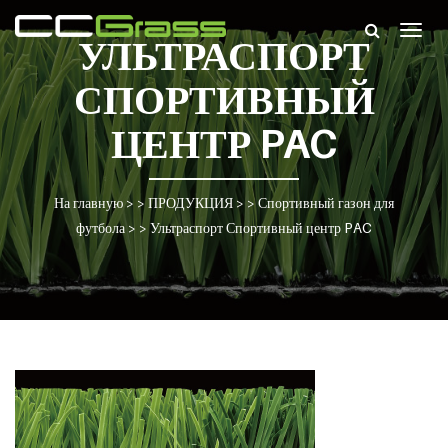
Togg
УЛЬТРАСПОРТ
navig
СПОРТИВНЫЙ
ЦЕНТР PAC
На главную
> >
ПРОДУКЦИЯ
> >
Спортивный газон для
футбола
> >
Ультраспорт Спортивный центр PAC