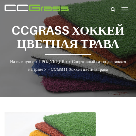
Togg
navig
CCGRASS ХОККЕЙ
ЦВЕТНАЯ ТРАВА
На главную
> >
ПРОДУКЦИЯ
> >
Спортивный газон для хоккея
на траве
> >
CCGrass Хоккей цветная трава