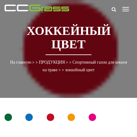
Togg
navig
ХОККЕЙНЫЙ
ЦВЕТ
На главную
> >
ПРОДУКЦИЯ
> >
Спортивный газон для хоккея
на траве
> >
хоккейный цвет