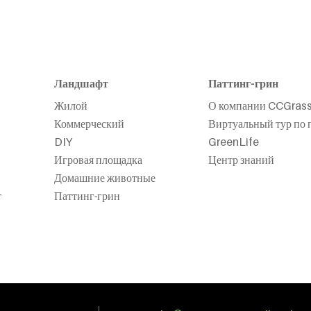
Ландшафт
Паттинг-грин
Жилой
О компании CCGras
Коммерческий
Виртуальный тур по 
DIY
GreenLife
Игровая площадка
Центр знаний
Домашние животные
т
Паттинг-грин