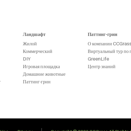
Ландшафт
Паттинг-грин
Жилой
О компании CCGras
Коммерческий
Виртуальный тур по 
DIY
GreenLife
Игровая площадка
Центр знаний
Домашние животные
т
Паттинг-грин