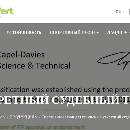
RU
УСТОЙЧИВОСТЬ
СПОРТИВНЫЙ ГАЗОН
ЛАНДШАФ
РЕТНЫЙ СУДЕБНЫЙ 
ую
> >
ПРОДУКЦИЯ
> >
Спортивный газон для тенниса
> >
секретный суд