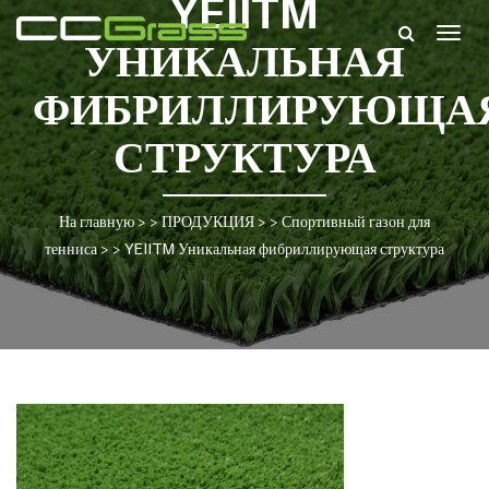
YEIITM
Togg
УНИКАЛЬНАЯ
navig
ФИБРИЛЛИРУЮЩА
СТРУКТУРА
На главную
> >
ПРОДУКЦИЯ
> >
Спортивный газон для
тенниса
> >
YEIITM Уникальная фибриллирующая структура