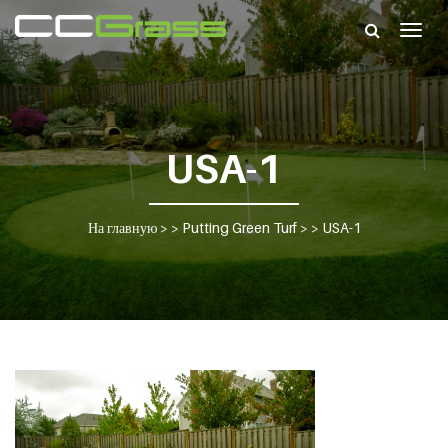
Togg
navig
USA-1
На главную
> >
Putting Green Turf
> >
USA-1