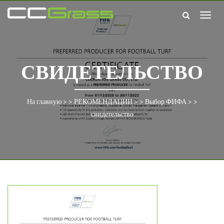
Togg
navig
СВИДЕТЕЛЬСТВО
На главную
> >
РЕКОМЕНДАЦИИ
> >
Выбор ФИФА
> >
свидетельство