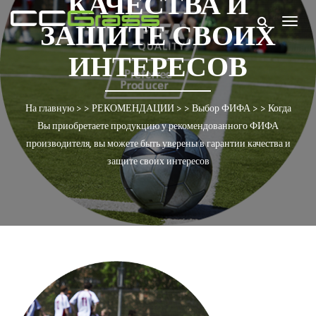
КАЧЕСТВА И
Togg
ЗАЩИТЕ СВОИХ
navig
ИНТЕРЕСОВ
На главную
> >
РЕКОМЕНДАЦИИ
> >
Выбор ФИФА
> >
Когда
Вы приобретаете продукцию у рекомендованного ФИФА
производителя, вы можете быть уверены в гарантии качества и
защите своих интересов