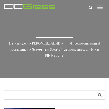
Togg
navig
На главную
> >
РЕКОМЕНДАЦИИ
> >
FIH предпочтительный
поставщик
> >
Gravesham Sports Trust получил сертификат
FIH National