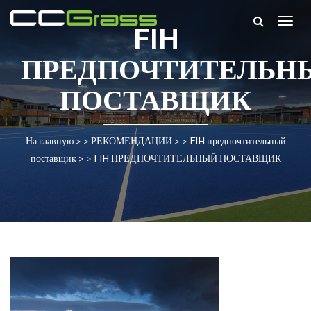
Togg
FIH
navig
ПРЕДПОЧТИТЕЛЬН
ПОСТАВЩИК
На главную
> >
РЕКОМЕНДАЦИИ
> >
FIH предпочтительный
поставщик
> >
FIH ПРЕДПОЧТИТЕЛЬНЫЙ ПОСТАВЩИК