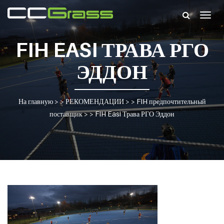
Togg
navig
FIH EASI ТРАВА РГО
ЭДДОН
На главную
> >
РЕКОМЕНДАЦИИ
> >
FIH предпочтительный
поставщик
> >
FIH Easi Трава РГО Эддон