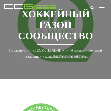
Togg
ХОККЕЙНЫЙ
navig
ГАЗОН
СООБЩЕСТВО
На главную
> >
РЕКОМЕНДАЦИИ
> >
FIH предпочтительный
поставщик
> >
хоккейный газон сообщество