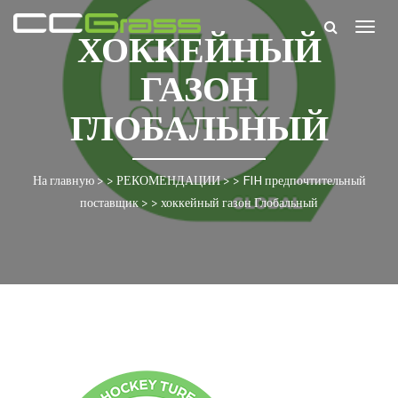
Togg
ХОККЕЙНЫЙ
navig
ГАЗОН
ГЛОБАЛЬНЫЙ
На главную
> >
РЕКОМЕНДАЦИИ
> >
FIH предпочтительный
поставщик
> >
хоккейный газон Глобальный