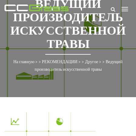
ВЕДУЩИЙ
Togg
ПРОИЗВОДИТЕЛЬ
navig
ИСКУССТВЕННОЙ
ТРАВЫ
На главную
> >
РЕКОМЕНДАЦИИ
> >
Другое
> >
Ведущий
производитель искусственной травы