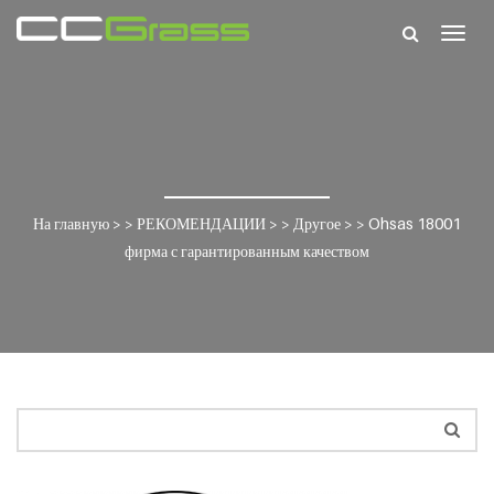
Togg
navig
На главную
> >
РЕКОМЕНДАЦИИ
> >
Другое
> >
Ohsas 18001
фирма с гарантированным качеством