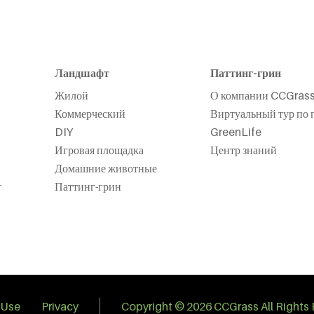
Ландшафт
Паттинг-грин
Жилой
О компании CCGras
Коммерческий
Виртуальный тур по 
DIY
GreenLife
Игровая площадка
Центр знаний
Домашние животные
т
Паттинг-грин
 Use
Privacy
Copyright © 2026 CCGrass All Rights 