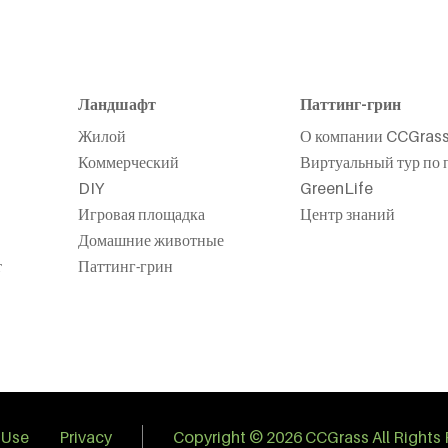
Ландшафт
Паттинг-грин
Жилой
О компании CCGras
Коммерческий
Виртуальный тур по 
DIY
GreenLife
Игровая площадка
Центр знаний
Домашние животные
т
Паттинг-грин
 Use
Privacy
Copyright © 2026 CCGrass All Rights 