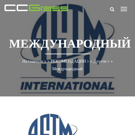
Togg
navig
МЕЖДУНАРОДНЫЙ
На главную
> >
РЕКОМЕНДАЦИИ
> >
Другое
> >
Международный