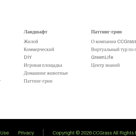
Ландшафт
Паттинг-грин
Жилой
О компании CCGras
Коммерческий
Виртуальный тур по 
DIY
GreenLife
Игровая площадка
Центр знаний
Домашние животные
т
Паттинг-грин
 Use
Privacy
Copyright © 2026 CCGrass All Rights 