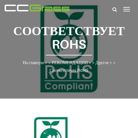
Togg
navig
СООТВЕТСТВУЕТ
ROHS
На главную
> >
РЕКОМЕНДАЦИИ
> >
Другое
> >
Соответствует RoHS