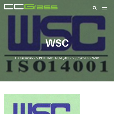
Togg
navig
WSC
На главную
> >
РЕКОМЕНДАЦИИ
> >
Другое
> >
wsc