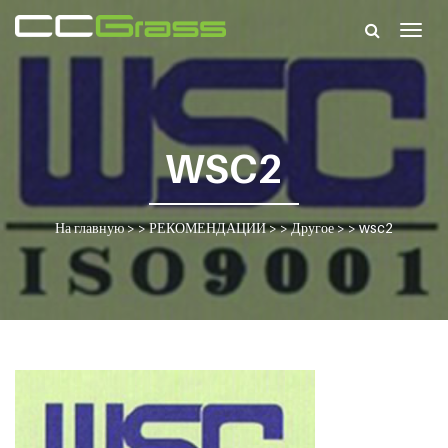
Togg
navig
WSC2
На главную
> >
РЕКОМЕНДАЦИИ
> >
Другое
> >
wsc2