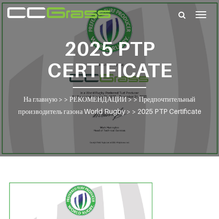
Togg
navig
2025 PTP
CERTIFICATE
На главную
> >
РЕКОМЕНДАЦИИ
> >
Предпочтительный
производитель газона World Rugby
> >
2025 PTP Certificate