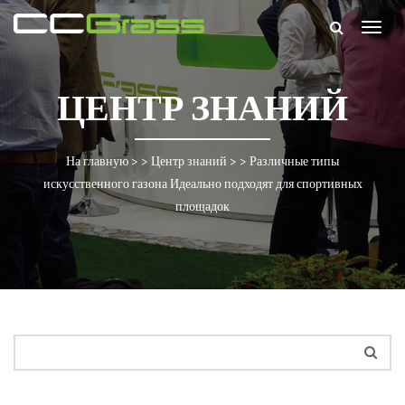
Togg
navig
ЦЕНТР ЗНАНИЙ
На главную
> >
Центр знаний
> >
Различные типы
искусственного газона Идеально подходят для спортивных
площадок