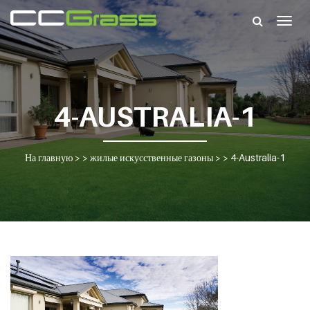
Togg
navig
4-AUSTRALIA-1
На главную
> >
жилые искусственные газоны
> >
4-Australia-1