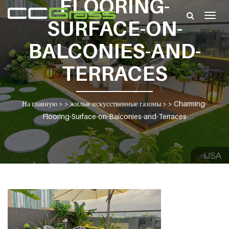
FLOORING-
Togg
SURFACE-ON-
navig
BALCONIES-AND-
TERRACES
На главную
> >
жилые искусственные газоны
> >
Charming-
Flooring-Surface-on-Balconies-and-Terraces