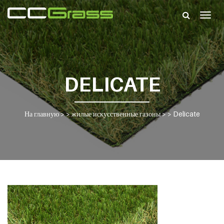
Togg
navig
DELICATE
На главную
> >
жилые искусственные газоны
> >
Delicate