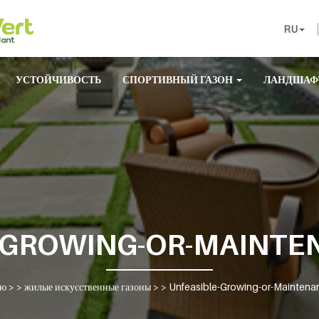
RU
УСТОЙЧИВОСТЬ
СПОРТИВНЫЙ ГАЗОН
ЛАНДШАФ
-GROWING-OR-MAINTE
ую
> >
жилые искусственные газоны
> >
Unfeasible-Growing-or-Maintena