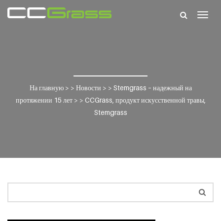
Togg
navig
На главную
> >
Новости
> >
Stemgrass – надежный на
протяжении 15 лет
> >
CCGrass, продукт искусственной травы,
Stemgrass