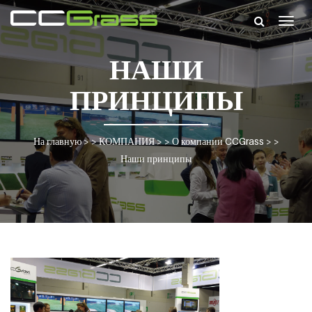
Togg
navig
НАШИ
ПРИНЦИПЫ
На главную
> >
КОМПАНИЯ
> >
О компании CCGrass
> >
Наши принципы