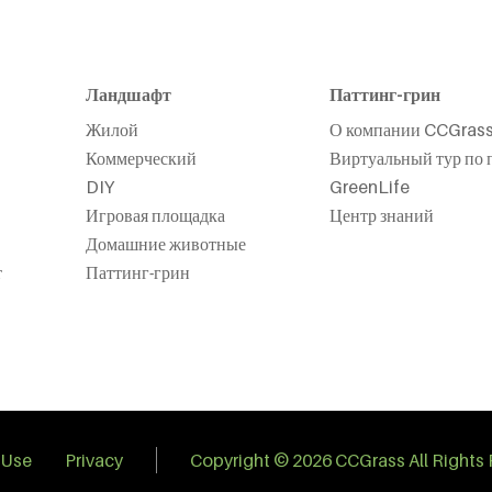
Ландшафт
Паттинг-грин
Жилой
О компании CCGras
Коммерческий
Виртуальный тур по 
DIY
GreenLife
Игровая площадка
Центр знаний
Домашние животные
т
Паттинг-грин
 Use
Privacy
Copyright © 2026 CCGrass All Rights 