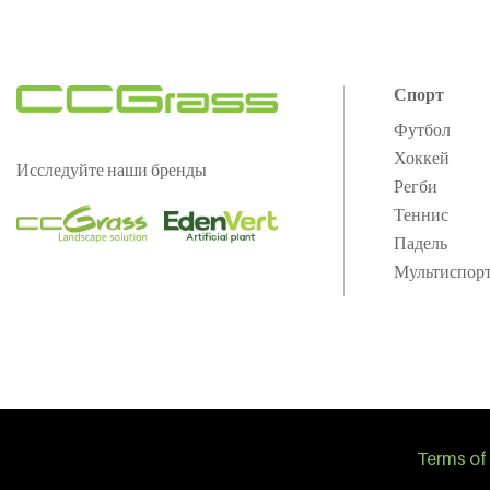
Спорт
Футбол
Хоккей
Исследуйте наши бренды
Регби
Теннис
Падель
Мультиспор
Terms of