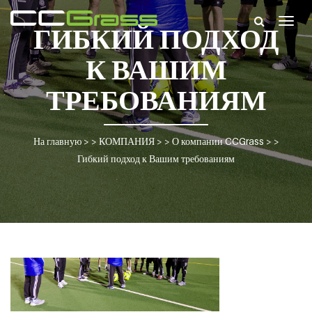
Togg
ГИБКИЙ ПОДХОД
navig
К ВАШИМ
ТРЕБОВАНИЯМ
На главную
> >
КОМПАНИЯ
> >
О компании CCGrass
> >
Гибкий подход к Вашим требованиям