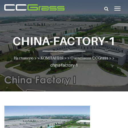
Togg
navig
CHINA-FACTORY-1
На главную
> >
КОМПАНИЯ
> >
О компании CCGrass
> >
china-factory-1