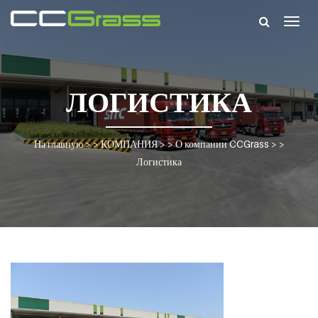
Togg
navig
ЛОГИСТИКА
На главную
> >
КОМПАНИЯ
> >
О компании CCGrass
> >
Логистика