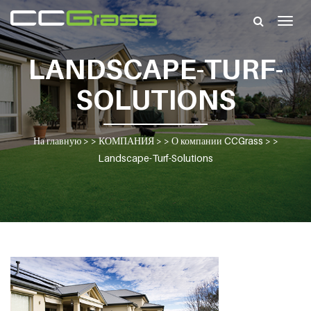
Togg
navig
LANDSCAPE-TURF-
SOLUTIONS
На главную
> >
КОМПАНИЯ
> >
О компании CCGrass
> >
Landscape-Turf-Solutions