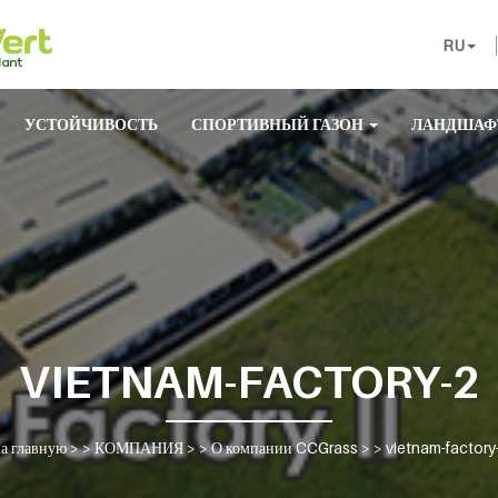
RU
УСТОЙЧИВОСТЬ
СПОРТИВНЫЙ ГАЗОН
ЛАНДШАФ
VIETNAM-FACTORY-2
а главную
> >
КОМПАНИЯ
> >
О компании CCGrass
> >
vietnam-factory