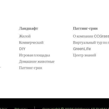
Ландшафт
Паттинг-грин
Жилой
О компании CCGras
Коммерческий
Виртуальный тур по 
DIY
GreenLife
Игровая площадка
Центр знаний
Домашние животные
т
Паттинг-грин