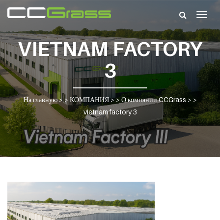
Togg
navig
VIETNAM FACTORY
3
На главную
> >
КОМПАНИЯ
> >
О компании CCGrass
> >
vietnam factory 3