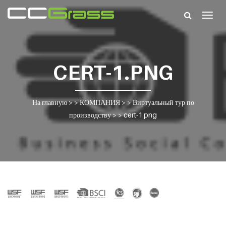
Togg
navig
CERT-1.PNG
На главную
> >
КОМПАНИЯ
> >
Виртуальный тур по
производству
> >
cert-1.png