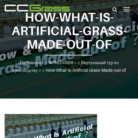
Togg
HOW-WHAT-IS-
navig
ARTIFICIAL-GRASS-
MADE-OUT-OF
На главную
> >
КОМПАНИЯ
> >
Виртуальный тур по
производству
> >
How-What-Is-Artificial-Grass-Made-out-of