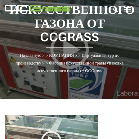
ИСКУССТВЕННОГО
Togg
navig
ГАЗОНА ОТ
CCGRASS
На главную
> >
КОМПАНИЯ
> >
Виртуальный тур по
производству
> >
Фабрика искусственной травы упаковка
искусственного газона от CCGrass