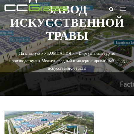
ЗАВОД
Togg
navig
ИСКУССТВЕННОЙ
ТРАВЫ
На главную
> >
КОМПАНИЯ
> >
Виртуальный тур по
производству
> >
Международный и модернизированный завод
искусственной травы