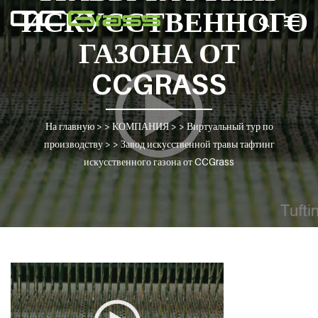
ИСКУССТВЕННОГО
Togg
navig
ГАЗОНА ОТ
CCGRASS
На главную
> >
КОМПАНИЯ
> >
Виртуальный тур по
производству
> >
Завод искусственной травы тафтинг
искусственного газона от CCGrass