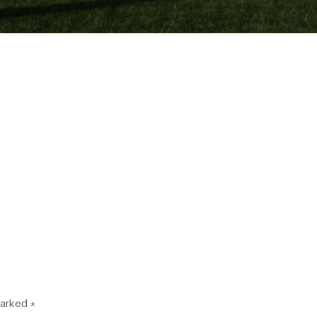
marked
*