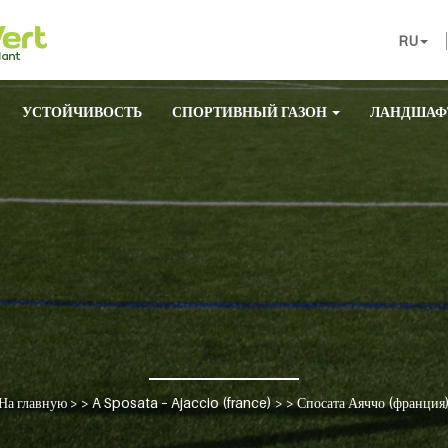
RU
УСТОЙЧИВОСТЬ
СПОРТИВНЫЙ ГАЗОН
ЛАНДШАФ
На главную
> >
A Sposata – Ajaccio (france)
> >
Спосата Аяччо (франция